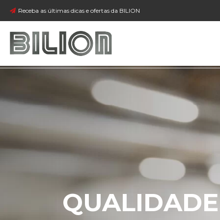
Receba as últimas dicas e ofertas da BILION
QUALIDADE