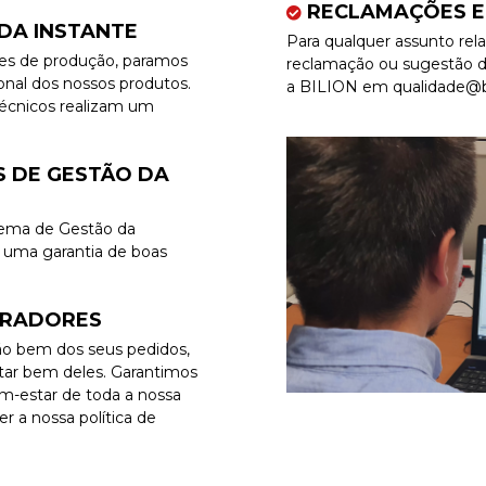
RECLAMAÇÕES E
ADA INSTANTE
Para qualquer assunto rel
es de produção, paramos
reclamação ou sugestão de
ional dos nossos produtos.
a BILION em qualidade@bi
técnicos realizam um
S DE GESTÃO DA
stema de Gestão da
 uma garantia de boas
ORADORES
ão bem dos seus pedidos,
atar bem deles. Garantimos
-estar de toda a nossa
r a nossa política de