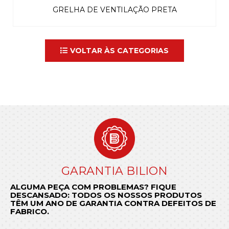
GRELHA DE VENTILAÇÃO PRETA
VOLTAR ÀS CATEGORIAS
CONDIÇÕES GERAIS DE VENDA
FAÇA JÁ A SUA ENCOMENDA
GARANTIA BILION
ALGUMA PEÇA COM PROBLEMAS? FIQUE
Envie-nos o seu pedido para
CONHEÇA AS CONDIÇÕES QUE REGULAM A NOSSA
DESCANSADO: TODOS OS NOSSOS PRODUTOS
encomendas@bilion.pt
RELAÇÃO COM A SUA EMPRESA.
ou ligue para o
+ 351 22 97
TÊM UM ANO DE GARANTIA CONTRA DEFEITOS DE
74 490
e surpreenda-se com a rapidez de
FABRICO.
resposta da BILION.
SABER MAIS