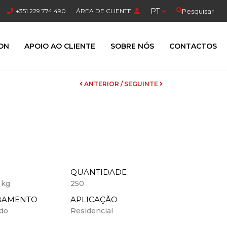
PT
Pesquisar
+351 229 774 490
ÁREA DE CLIENTE
ION
APOIO AO CLIENTE
SOBRE NÓS
CONTACTOS
ANTERIOR
/
SEGUINTE
O
QUANTIDADE
 kg
250
BAMENTO
APLICAÇÃO
do
Residencial