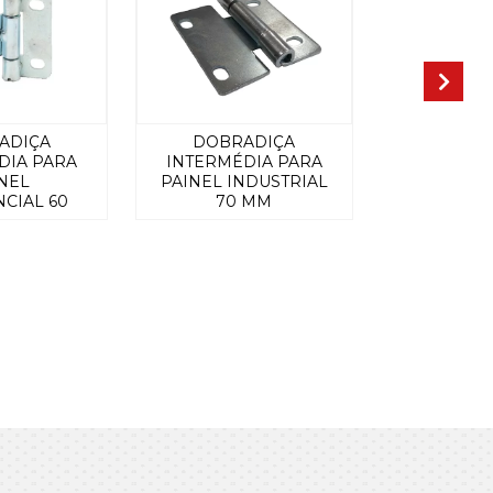
ADIÇA
DOBRADIÇA
DOBR
DIA PARA
INTERMÉDIA PARA
INTERMÉ
NEL
PAINEL INDUSTRIAL
PAINEL I
CIAL 60
70 MM
70 MM 
M